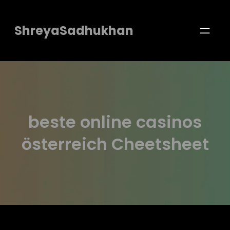
Skip
to
ShreyaSadhukhan
content
beste online casinos
österreich Cheetsheet