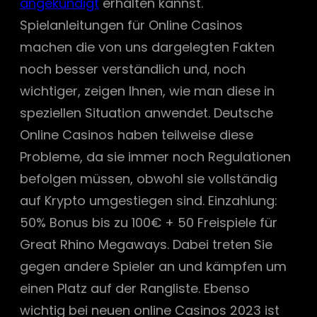
angekündigt
erhalten kannst.
Spielanleitungen für Online Casinos
machen die von uns dargelegten Fakten
noch besser verständlich und, noch
wichtiger, zeigen Ihnen, wie man diese in
speziellen Situation anwendet. Deutsche
Online Casinos haben teilweise diese
Probleme, da sie immer noch Regulationen
befolgen müssen, obwohl sie vollständig
auf Krypto umgestiegen sind. Einzahlung:
50% Bonus bis zu 100€ + 50 Freispiele für
Great Rhino Megaways. Dabei treten Sie
gegen andere Spieler an und kämpfen um
einen Platz auf der Rangliste. Ebenso
wichtig bei neuen online Casinos 2023 ist