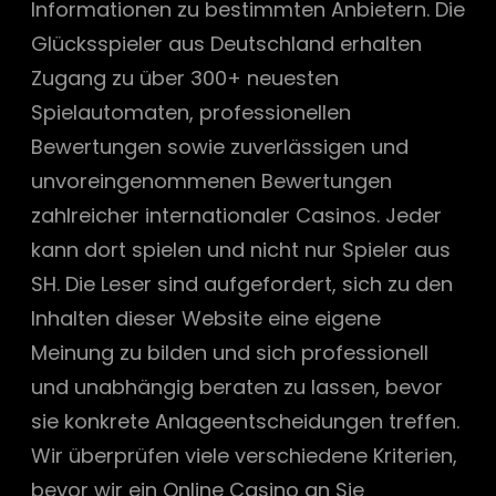
Informationen zu bestimmten Anbietern. Die
Glücksspieler aus Deutschland erhalten
Zugang zu über 300+ neuesten
Spielautomaten, professionellen
Bewertungen sowie zuverlässigen und
unvoreingenommenen Bewertungen
zahlreicher internationaler Casinos. Jeder
kann dort spielen und nicht nur Spieler aus
SH. Die Leser sind aufgefordert, sich zu den
Inhalten dieser Website eine eigene
Meinung zu bilden und sich professionell
und unabhängig beraten zu lassen, bevor
sie konkrete Anlageentscheidungen treffen.
Wir überprüfen viele verschiedene Kriterien,
bevor wir ein Online Casino an Sie