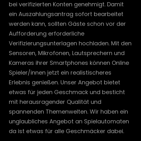
bei verifizierten Konten genehmigt. Damit
ein Auszahlungsantrag sofort bearbeitet
werden kann, sollten Gäste schon vor der
Aufforderung erforderliche
Verifizierungsunterlagen hochladen. Mit den
Sensoren, Mikrofonen, Lautsprechern und
Kameras ihrer Smartphones können Online
Spieler/innen jetzt ein realistischeres
Erlebnis genießen. Unser Angebot bietet
etwas für jeden Geschmack und besticht
mit herausragender Qualität und
spannenden Themenwelten. Wir haben ein
unglaubliches Angebot an Spielautomaten
da ist etwas für alle Geschmäcker dabei.