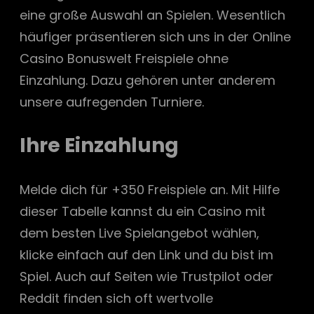
eine große Auswahl an Spielen. Wesentlich
häufiger präsentieren sich uns in der Online
Casino Bonuswelt Freispiele ohne
Einzahlung. Dazu gehören unter anderem
unsere aufregenden Turniere.
Ihre Einzahlung
Melde dich für +350 Freispiele an. Mit Hilfe
dieser Tabelle kannst du ein Casino mit
dem besten Live Spielangebot wählen,
klicke einfach auf den Link und du bist im
Spiel. Auch auf Seiten wie Trustpilot oder
Reddit finden sich oft wertvolle