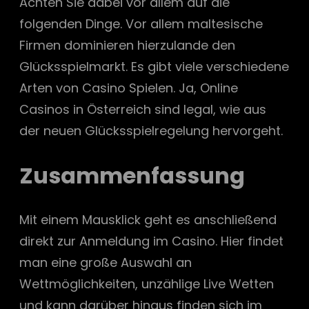
Achten Sie dabei vor allem auf die
folgenden Dinge. Vor allem maltesische
Firmen dominieren hierzulande den
Glücksspielmarkt. Es gibt viele verschiedene
Arten von Casino Spielen. Ja, Online
Casinos in Österreich sind legal, wie aus
der neuen Glücksspielregelung hervorgeht.
Zusammenfassung
Mit einem Mausklick geht es anschließend
direkt zur Anmeldung im Casino. Hier findet
man eine große Auswahl an
Wettmöglichkeiten, unzählige Live Wetten
und kann darüber hinaus finden sich im