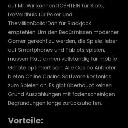
auf Mr. Wir können ROSHTEIN für Slots,
LexVeldhuis für Poker und
TheMillionDollarDan für Blackjack
empfehlen. Um den Bedürfnissen moderner
Gamer gerecht zu werden, die Spiele lieber
auf Smartphones und Tablets spielen,
müssen Plattformen vollständig für mobile
Geräte optimiert sein. Alle Casino Anbieter
bieten Online Casino Software kostenlos
zum Spielen an. Es gibt überhaupt keinen
Grund Auszahlungen mit fadenscheinigen
Begründungen lange zurückzuhalten.
Vorteile: