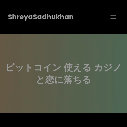
Skip
to
ShreyaSadhukhan
content
ビットコイン 使える カジノ
と恋に落ちる