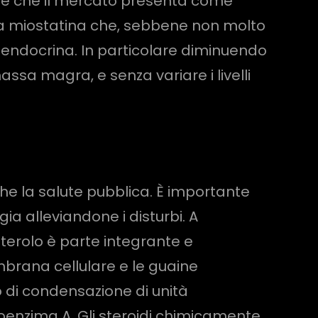
arche che il mercato presenta come
della miostatina che, sebbene non molto
 endocrina. In particolare diminuendo
ssa magra, e senza variare i livelli
he la salute pubblica. È importante
a alleviandone i disturbi. A
esterolo è parte integrante e
brana cellulare e le guaine
o di condensazione di unità
coenzima A. Gli steroidi chimicamente