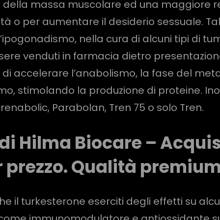
ella massa muscolare ed una maggiore resist
tà o per aumentare il desiderio sessuale. Ta
ipogonadismo, nella cura di alcuni tipi di tu
ssere venduti in farmacia dietro presentazion
a di accelerare l’anabolismo, la fase del met
o, stimolando la produzione di proteine. Inol
Trenabolic, Parabolan, Tren 75 o solo Tren.
 di Hilma Biocare – Acquis
r prezzo. Qualità premium
he il turkesterone eserciti degli effetti su alc
ire come immunomodulatore e antiossidante sull