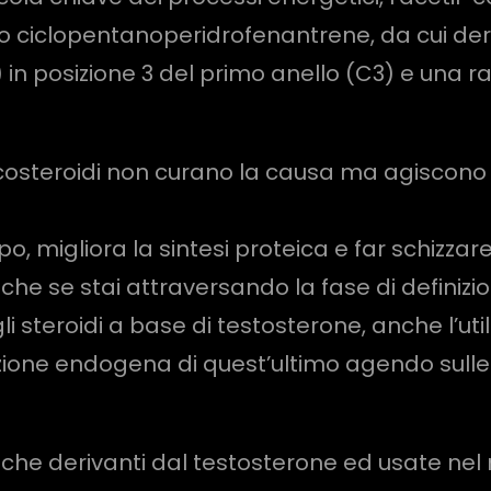
o ciclopentanoperidrofenantrene, da cui deri
) in posizione 3 del primo anello (C3) e una r
icosteroidi non curano la causa ma agiscono 
, migliora la sintesi proteica e far schizzare al
che se stai attraversando la fase di definizio
 steroidi a base di testosterone, anche l’util
uzione endogena di quest’ultimo agendo sull
tiche derivanti dal testosterone ed usate nel