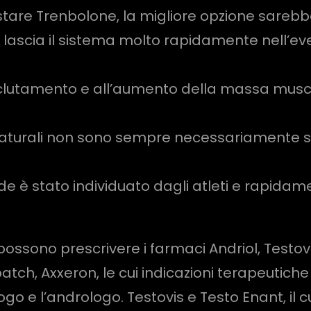
stare Trenbolone, la migliore opzione sareb
e lascia il sistema molto rapidamente nell’eve
eclutamento e all’aumento della massa muscol
naturali non sono sempre necessariamente sic
oide è stato individuato dagli atleti e rapid
e possono prescrivere i farmaci Andriol, Testo
opatch, Axxeron, le cui indicazioni terapeuti
go e l’andrologo. Testovis e Testo Enant, il cui