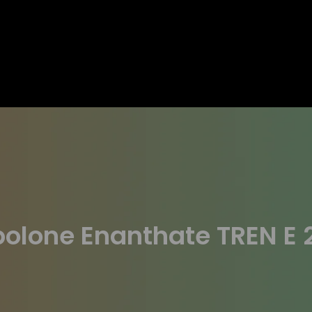
olone Enanthate TREN E 2