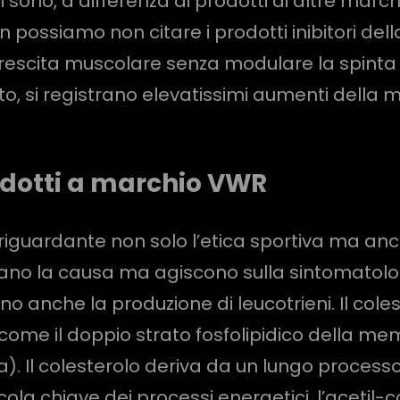
i ci sono, a differenza di prodotti di altre m
 non possiamo non citare i prodotti inibitori 
 crescita muscolare senza modulare la spinta
, si registrano elevatissimi aumenti della ma
rodotti a marchio VWR
iguardante non solo l’etica sportiva ma anc
rano la causa ma agiscono sulla sintomatologi
ano anche la produzione di leucotrieni. Il col
ome il doppio strato fosfolipidico della mem
a). Il colesterolo deriva da un lungo process
ola chiave dei processi energetici, l’acetil-