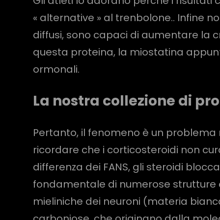
Gli atleti lo adorano perché i risultat
« alternative » al trenbolone.. Infine
diffusi, sono capaci di aumentare la
questa proteina, la miostatina appunto
ormonali.
La nostra collezione di p
Pertanto, il fenomeno è un problema r
ricordare che i corticosteroidi non cu
differenza dei FANS, gli steroidi blocc
fondamentale di numerose strutture c
mieliniche dei neuroni (materia bianc
carboniose, che originano dalla molec