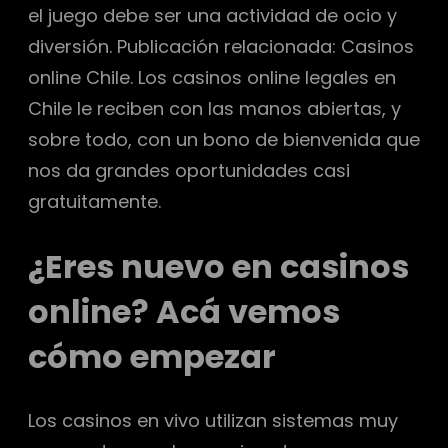
el juego debe ser una actividad de ocio y
diversión. Publicación relacionada: Casinos
online Chile. Los casinos online legales en
Chile le reciben con las manos abiertas, y
sobre todo, con un bono de bienvenida que
nos da grandes oportunidades casi
gratuitamente.
¿Eres nuevo en casinos
online? Acá vemos
cómo empezar
Los casinos en vivo utilizan sistemas muy