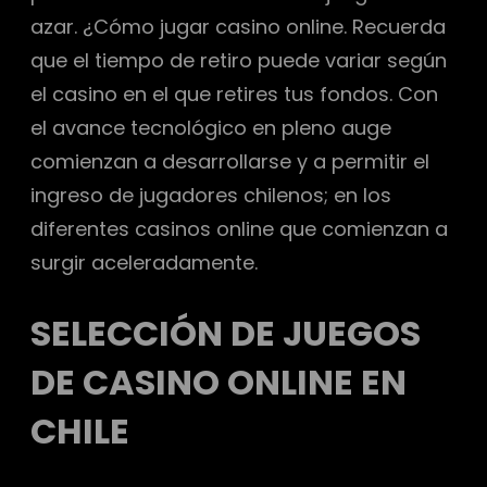
azar. ¿Cómo jugar casino online. Recuerda
que el tiempo de retiro puede variar según
el casino en el que retires tus fondos. Con
el avance tecnológico en pleno auge
comienzan a desarrollarse y a permitir el
ingreso de jugadores chilenos; en los
diferentes casinos online que comienzan a
surgir aceleradamente.
SELECCIÓN DE JUEGOS
DE CASINO ONLINE EN
CHILE