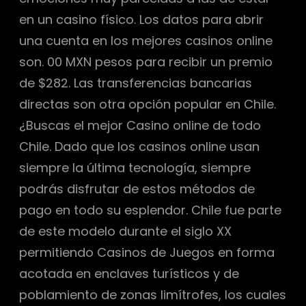
en un casino físico. Los datos para abrir
una cuenta en los mejores casinos online
son. 00 MXN pesos para recibir un premio
de $282. Las transferencias bancarias
directas son otra opción popular en Chile.
¿Buscas el mejor Casino online de todo
Chile. Dado que los casinos online usan
siempre la última tecnología, siempre
podrás disfrutar de estos métodos de
pago en todo su esplendor. Chile fue parte
de este modelo durante el siglo XX
permitiendo Casinos de Juegos en forma
acotada en enclaves turísticos y de
poblamiento de zonas limítrofes, los cuales