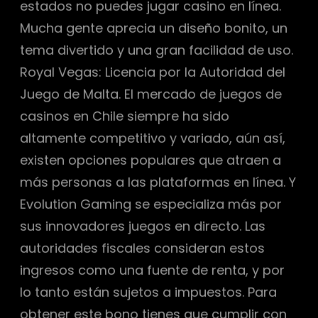
estados no puedes jugar casino en línea.
Mucha gente aprecia un diseño bonito, un
tema divertido y una gran facilidad de uso.
Royal Vegas: Licencia por la Autoridad del
Juego de Malta. El mercado de juegos de
casinos en Chile siempre ha sido
altamente competitivo y variado, aún así,
existen opciones populares que atraen a
más personas a las plataformas en línea. Y
Evolution Gaming se especializa más por
sus innovadores juegos en directo. Las
autoridades fiscales consideran estos
ingresos como una fuente de renta, y por
lo tanto están sujetos a impuestos. Para
obtener este bono tienes que cumplir con