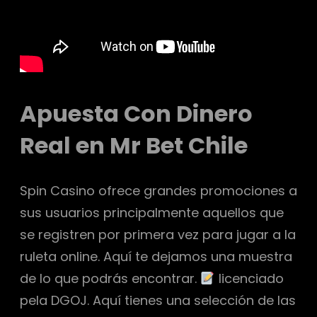
Apuesta Con Dinero
Real en Mr Bet Chile
Spin Casino ofrece grandes promociones a
sus usuarios principalmente aquellos que
se registren por primera vez para jugar a la
ruleta online. Aquí te dejamos una muestra
de lo que podrás encontrar.
licenciado
pela DGOJ. Aquí tienes una selección de las