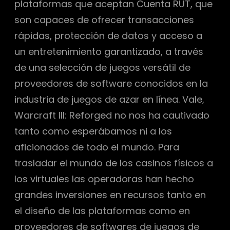
plataformas que aceptan Cuenta RUT, que
son capaces de ofrecer transacciones
rápidas, protección de datos y acceso a
un entretenimiento garantizado, a través
de una selección de juegos versátil de
proveedores de software conocidos en la
industria de juegos de azar en línea. Vale,
Warcraft III: Reforged no nos ha cautivado
tanto como esperábamos ni a los
aficionados de todo el mundo. Para
trasladar el mundo de los casinos físicos a
los virtuales las operadoras han hecho
grandes inversiones en recursos tanto en
el diseño de las plataformas como en
proveedores de softwares de juegos de