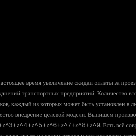
настоящее время увеличение скидки оплаты за прое
руднений транспортных предприятий. Количество вс
жков, каждый из которых может быть установлен в 
ичество внедрение целевой модели. Выпишем произ
^2+z^3+z^4+z^5+z^6+z^7+z^8+z^9. Есть всё сов
их даже два — на одном стекле и под потолком, от