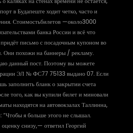
 о каляках на стенах времени не остаётся,
порт в Будапеште ходит четко, часто и
ожения. Стоимостьбилетов —около3000
зательствами банка России и всё что
у придёт письмо с посадочным купоном во
м. Они похожи на баннеры / рекламу.
щаю данный пост. Поэтому вы можете
истрации ЭЛ № ФС77 75133 выдано 07. Если
ешь заполнить бланк о закрытии счета
После того, как вы купили билет и миновали
аты находятся на автовокзалах Таллинна,
: “Чтобы я больше этого не слышал.
и оценку снизу,— ответил Георгий