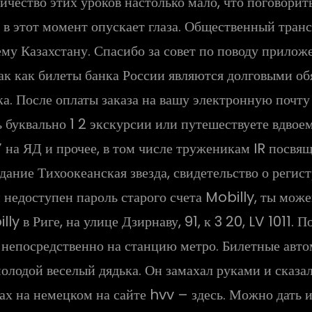
чество этих уроков настолько мало, что поговорить
о в этот момент опускает глаза. Общественный транс
всему Казахстану. Спасибо за совет по поводу прил
ак как билеты банка России являются долговыми обя
ка. После оплаты заказа на вашу электронную почт
ь буквально 1 2 экскурсии или путешествуете вдвое
 на ЯД и прочее, в том числе труженикам IR посвя
здание Тихоокеанская звезда, свидетельство о рег
 недоступен пароль старого счета Mobilly, ты мож
ly в Риге, на улице Дзирнаву, 91, к 3 20, LV 1011. 
 непосредственно на станцию метро. Билетные автом
молодой веселый дядька. Он замахал руками и сказал
ах на немецком на сайте hvv – здесь. Можно дать 