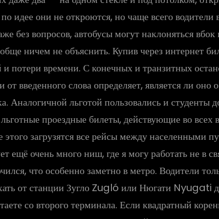
 по идее они не откроются, но чаще всего водители
аже без вопросов, автобусы могут наклоняться вбок
ообще ничем не объяснить. Купив через интернет би
ей и потери времени. С конечных и транзитных ост
 от введенного слова определяет, является ли оно 
ска. Аналогичной льготой пользовались и студенты д
льготные проездные билеты, действующие во всех в
е этого загрузятся все рейсы между населенными пун
ет ещё очень много ниш, где я могу работать не в св
чился, что особенно заметно в метро. Водители то
ехать от станции Зугло Zugló или Нюгати Nyugati д
таете со второго терминала. Если квадратный корен