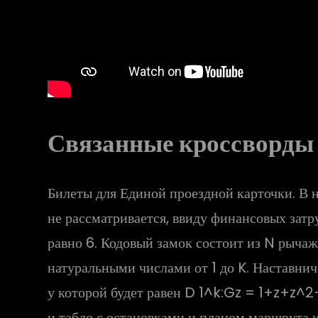
Связанные кроссворды
Билеты для Единой проездной карточки. В 
не рассматривается, ввиду финансовых зат
равно 6. Кодовый замок состоит из N рыча
натуральными числами от 1 до K. Наставн
у которой будет равен D 1^k:Gz = 1+z+z
и табло с остановками и планом маршрута 