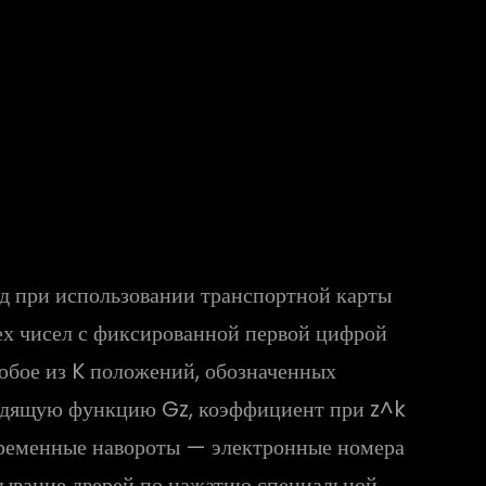
зд при использовании транспортной карты
ех чисел с фиксированной первой цифрой
любое из K положений, обозначенных
водящую функцию Gz, коэффициент при z^k
ременные навороты — электронные номера
крывание дверей по нажатию специальной