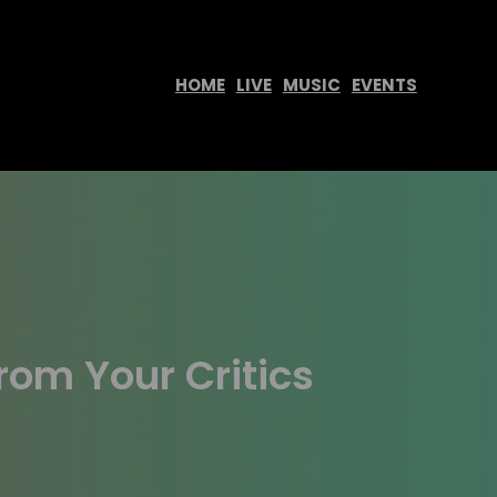
HOME
LIVE
MUSIC
EVENTS
rom Your Critics