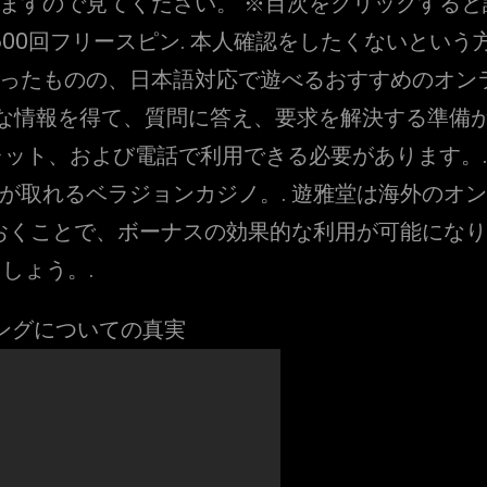
すので見てください。 ※目次をクリックすると該当箇
500回フリースピン. 本人確認をしたくないという
ったものの、日本語対応で遊べるおすすめのオン
分な情報を得て、質問に答え、要求を解決する準備
ャット、および電話で利用できる必要があります。.
が取れるベラジョンカジノ。. 遊雅堂は海外のオ
ておくことで、ボーナスの効果的な利用が可能にな
しょう。.