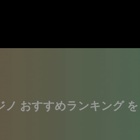
ジノ おすすめランキング 