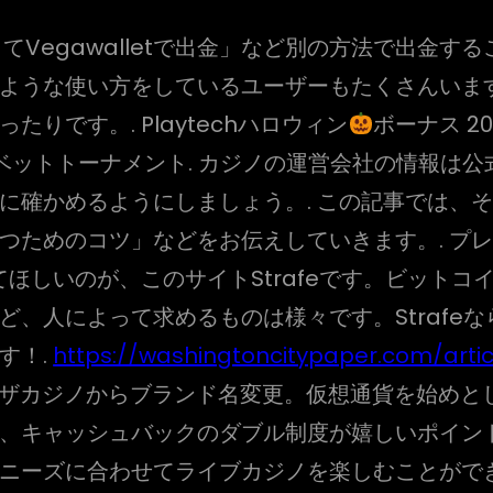
してVegawalletで出金」など別の方法で出金
ような使い方をしているユーザーもたくさんいます
りです。. Playtechハロウィン
ボーナス 20
INO定例ベットトーナメント. カジノの運営会社の情
に確かめるようにしましょう。. この記事では、
つためのコツ」などをお伝えしていきます。. プ
てほしいのが、このサイトStrafeです。ビット
ど、人によって求めるものは様々です。Strafe
す！.
https://washingtoncitypaper.com/art
パイザカジノからブランド名変更。仮想通貨を始め
、キャッシュバックのダブル制度が嬉しいポイン
ニーズに合わせてライブカジノを楽しむことができ