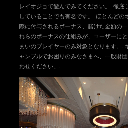
レイオジョで遊んでみてください。. 徹
していることでも有名です。. ほとんど
際に付与されるボーナス、賭けた金額の一
れらのボーナスの仕組みが、ユーザーにと
まいのプレイヤーのみ対象となります。. 
ャンブルでお困りのみなさまへ、一般財団
わせください。.