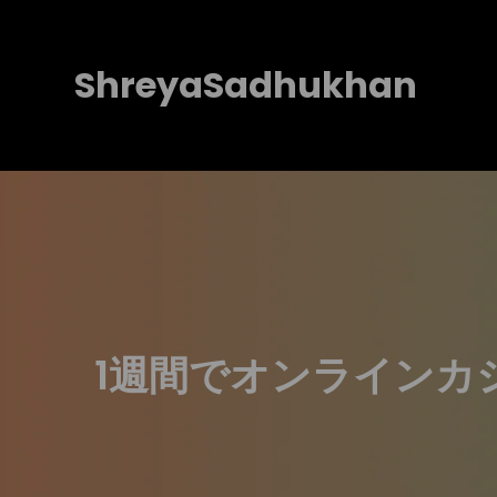
Skip
to
ShreyaSadhukhan
content
1週間でオンラインカ