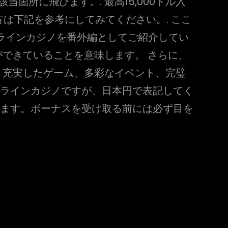
所に飛びます。. 最高15,000ドル入
方は下記を参考にしてみてください。. ここ
ラインカジノを番外編としてご紹介してい
ができていることを意味します。 さらに、
 充実したゲーム、多彩なイベント、完璧
ンラインカジノですが、日本円で表記してく
ります。ボーナスを受け取る前には必ず目を