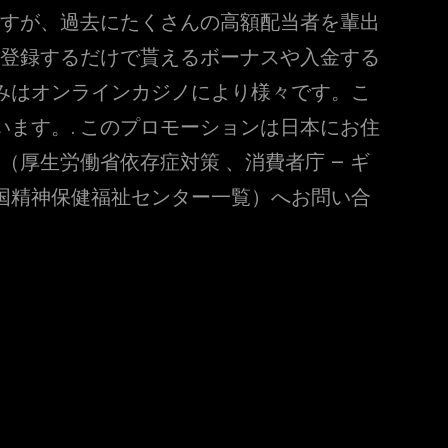
ですが、過去にたくさんの高額配当者を輩出
。登録するだけで貰えるボーナスや入金する
みはオンラインカジノにより様々です。こ
ます。. このプロモーションは日本にお住
厚生労働省依存症対策 、消費者庁 – ギ
国精神保健福祉センター一覧）へお問い合