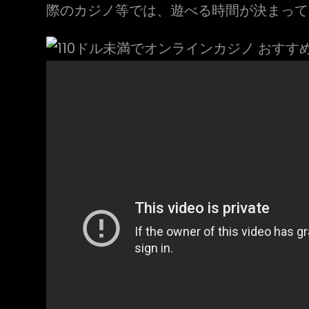
際のカジノ等では、遊べる時間が決まって