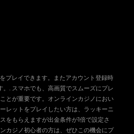
ムをプレイできます。またアカウント登録時
。. スマホでも、高画質でスムーズにプレ
ることが重要です。オンラインカジノにおい
ルーレットをプレイしたい方は、ラッキーニ
ナスをもらえますが出金条件が1倍で設定さ
インカジノ初心者の方は、ぜひこの機会にプ