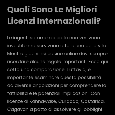
Quali Sono Le Migliori
Licenzi Internazionali?
Le ingenti somme raccolte non venivano
investite ma servivano a fare una bella vita.
Mentre giochi nei casinò online devi sempre
ricordare alcune regole importanti. Ecco qui
sotto una comparazione. Tuttavia, è
importante esaminare questa possibilità
da diverse angolazioni per comprendere la
fattibilità e le potenziali implicazioni. Con
licenze di Kahnawake, Curacao, Costarica,
Cagayan a patto di assolvere gli obblighi