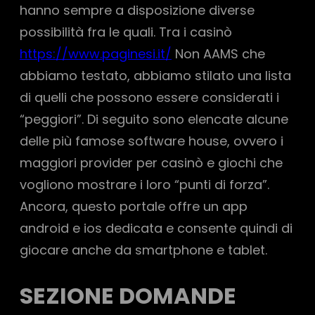
hanno sempre a disposizione diverse
possibilità fra le quali. Tra i casinò
https://www.paginesi.it/
Non AAMS che
abbiamo testato, abbiamo stilato una lista
di quelli che possono essere considerati i
“peggiori”. Di seguito sono elencate alcune
delle più famose software house, ovvero i
maggiori provider per casinò e giochi che
vogliono mostrare i loro “punti di forza”.
Ancora, questo portale offre un app
android e ios dedicata e consente quindi di
giocare anche da smartphone e tablet.
SEZIONE DOMANDE