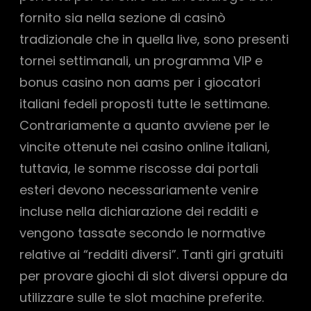
fornito sia nella sezione di casinò
tradizionale che in quella live, sono presenti
tornei settimanali, un programma VIP e
bonus casino non aams per i giocatori
italiani fedeli proposti tutte le settimane.
Contrariamente a quanto avviene per le
vincite ottenute nei casino online italiani,
tuttavia, le somme riscosse dai portali
esteri devono necessariamente venire
incluse nella dichiarazione dei redditi e
vengono tassate secondo le normative
relative ai “redditi diversi”. Tanti giri gratuiti
per provare giochi di slot diversi oppure da
utilizzare sulle te slot machine preferite.