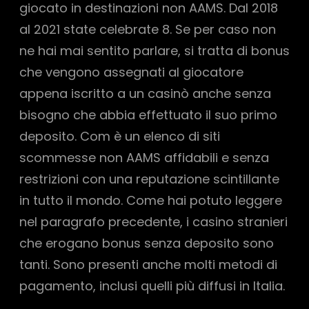
giocato in destinazioni non AAMS. Dal 2018
al 2021 state celebrate 8. Se per caso non
ne hai mai sentito parlare, si tratta di bonus
che vengono assegnati al giocatore
appena iscritto a un casinò anche senza
bisogno che abbia effettuato il suo primo
deposito. Com è un elenco di siti
scommesse non AAMS affidabili e senza
restrizioni con una reputazione scintillante
in tutto il mondo. Come hai potuto leggere
nel paragrafo precedente, i casino stranieri
che erogano bonus senza deposito sono
tanti. Sono presenti anche molti metodi di
pagamento, inclusi quelli più diffusi in Italia.