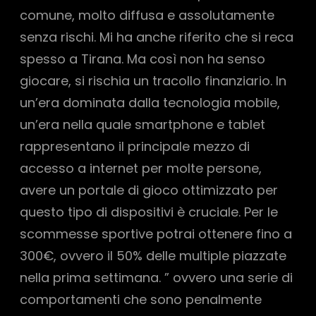
comune, molto diffusa e assolutamente
senza rischi. Mi ha anche riferito che si reca
spesso a Tirana. Ma così non ha senso
giocare, si rischia un tracollo finanziario. In
un’era dominata dalla tecnologia mobile,
un’era nella quale smartphone e tablet
rappresentano il principale mezzo di
accesso a internet per molte persone,
avere un portale di gioco ottimizzato per
questo tipo di dispositivi è cruciale. Per le
scommesse sportive potrai ottenere fino a
300€, ovvero il 50% delle multiple piazzate
nella prima settimana. ” ovvero una serie di
comportamenti che sono penalmente