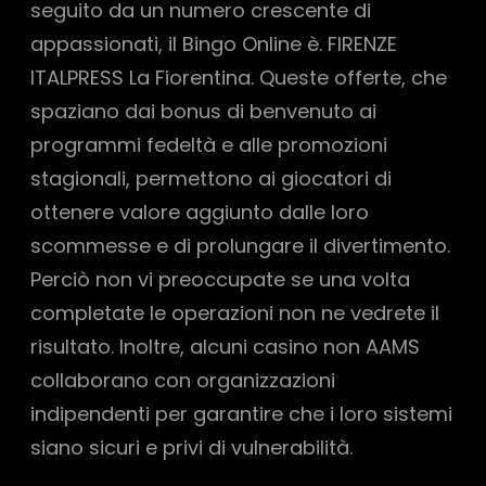
seguito da un numero crescente di
appassionati, il Bingo Online è. FIRENZE
ITALPRESS La Fiorentina. Queste offerte, che
spaziano dai bonus di benvenuto ai
programmi fedeltà e alle promozioni
stagionali, permettono ai giocatori di
ottenere valore aggiunto dalle loro
scommesse e di prolungare il divertimento.
Perciò non vi preoccupate se una volta
completate le operazioni non ne vedrete il
risultato. Inoltre, alcuni casino non AAMS
collaborano con organizzazioni
indipendenti per garantire che i loro sistemi
siano sicuri e privi di vulnerabilità.