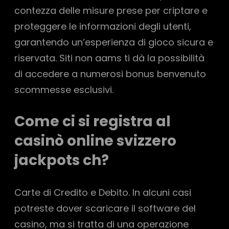
contezza delle misure prese per criptare e
proteggere le informazioni degli utenti,
garantendo un’esperienza di gioco sicura e
riservata. Siti non aams ti dà la possibilità
di accedere a numerosi bonus benvenuto
scommesse esclusivi.
Come ci si registra al
casinò online svizzero
jackpots ch?
Carte di Credito e Debito. In alcuni casi
potreste dover scaricare il software del
casino, ma si tratta di una operazione