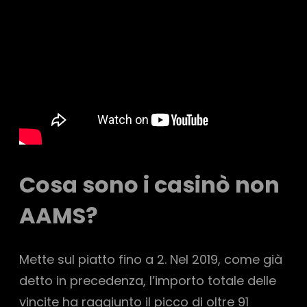
Cosa sono i casinò non
AAMS?
Mette sul piatto fino a 2. Nel 2019, come già
detto in precedenza, l’importo totale delle
vincite ha raggiunto il picco di oltre 91