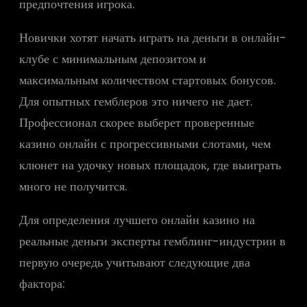
предпочтения игрока.
Новички хотят начать играть на деньги в онлайн-
клубе с минимальным депозитом и
максимальным количеством стартовых бонусов.
Для опытных гемблеров это ничего не дает.
Профессионал скорее выберет проверенные
казино онлайн с прогрессивными слотами, чем
клюнет на удочку новых площадок, где выиграть
много не получится.
Для определения лучшего онлайн казино на
реальные деньги эксперты гемблинг-индустрии в
первую очередь учитывают следующие два
фактора: