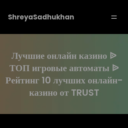
Skip
to
ShreyaSadhukhan
content
Лучшие онлайн казино ᐉ
ТОП игровые автоматы ᐉ
Рейтинг 10 лучших онлайн-
казино от TRUST