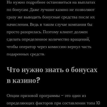
Но нужно подробнее остановиться на выплатах
по бонусам. Даже лучшие казино не позволяют
сразу же выводить бонусные средства после их
начисления. Ведь в таком случае компания бы
просто разорилась. Поэтому клиент должен
сделать определенное количество вращений,
чтобы оператор через комиссию вернул часть
подаренных средств.
Что нужно знать о бонусах
в казино?
Опции призовой программы – это один из
определяющих факторов при составлении топа 10