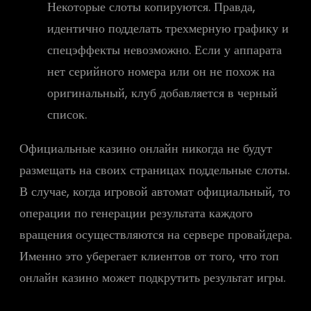
Некоторые слоты копируются. Правда,
идентично подделать трехмерную графику и
спецэффекты невозможно. Если у аппарата
нет серийного номера или он не похож на
оригинальный, клуб добавляется в черный
список.
Официальные казино онлайн никогда не будут
размещать на своих страницах поддельные слоты.
В случае, когда игровой автомат официальный, то
операции по генерации результата каждого
вращения осуществляются на сервере провайдера.
Именно это уберегает клиентов от того, что топ
онлайн казино может подкрутить результат игры.