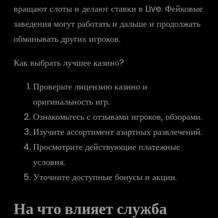
вращают слоты и делают ставки в Live. Фейковые
заведения могут работать и дальше и продолжать
обманывать других игроков.
Как выбрать лучшее казино?
Проверьте лицензию казино и
оригинальность игр.
Ознакомьтесь с отзывами игроков, обзорами.
Изучите ассортимент азартных развлечений.
Просмотрите действующие платежные
условия.
Уточните доступные бонусы и акции.
На что влияет служба