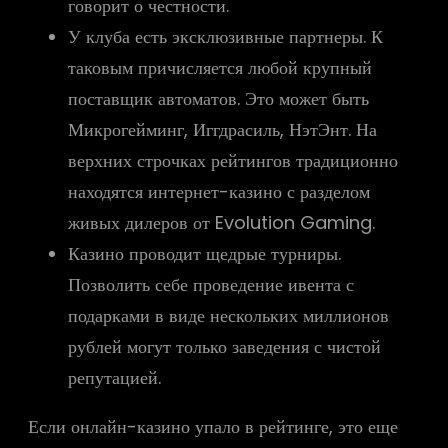
говорит о честности.
У клуба есть эксклюзивные партнеры. К
таковым причисляется любой крупный
поставщик автоматов. Это может быть
Микрогейминг, Иггдрасиль, НэтЭнт. На
верхних строчках рейтингов традиционно
находятся интернет-казино с разделом
живых дилеров от Evolution Gaming.
Казино проводит щедрые турниры.
Позволить себе проведение ивента с
подарками в виде нескольких миллионов
рублей могут только заведения с чистой
репутацией.
Если онлайн-казино упало в рейтинге, это еще