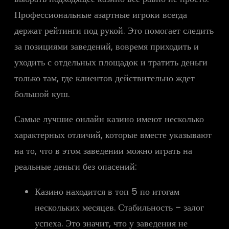
Профессиональные азартные игроки всегда
держат рейтинги под рукой. Это помогает следить
за позициями заведений, вовремя приходить и
уходить с отдельных площадок и тратить деньги
только там, где клиентов действительно ждет
большой куш.
Самые лучшие онлайн казино имеют несколько
характерных отличий, которые вместе указывают
на то, что в этом заведении можно играть на
реальные деньги без опасений:
Казино находится в топ 5 по итогам
нескольких месяцев. Стабильность – залог
успеха. Это значит, что у заведения не