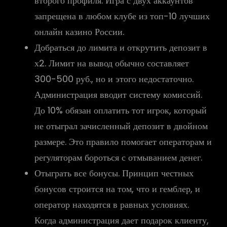
второго профиля. Игра с двух аккаунтов
запрещена в любом клубе из топ-10 лучших
онлайн казино России.
Добраться до лимита и открутить депозит в
х2. Лимит на вывод обычно составляет
300-500 руб., но и этого недостаточно.
Администрация вводит систему комиссий.
До 10% обязан оплатить тот игрок, который
не отыграл зачисленный депозит в двойном
размере. Это правило помогает операторам и
регуляторам бороться с отмыванием денег.
Отыграть все бонусы. Принцип честных
бонусов строится на том, что и гемблер, и
оператор находятся в равных условиях.
Когда администрация дает подарок клиенту,