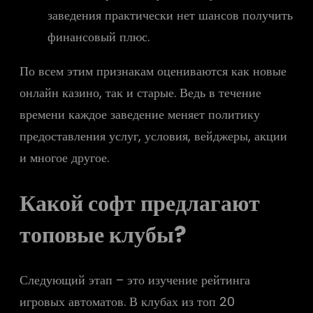
заведения практически нет шансов получить
финансовый плюс.
По всем этим признакам оцениваются как новые
онлайн казино, так и старые. Ведь в течение
времени каждое заведение меняет политику
предоставления услуг, условия, вейджеры, акции
и многое другое.
Какой софт предлагают
топовые клубы?
Следующий этап – это изучение рейтинга
игровых автоматов. В клубах из топ 20